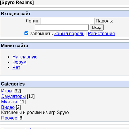
[
Spyro Realms
]
Вход на сайт
Логин:
Пароль:
запомнить
Забыл пароль
|
Регистрация
Меню сайта
На главную
Форум
Чат
Categories
Игры
[32]
Эмуляторы
[12]
Музыка
[11]
Видео
[2]
Катсцены и ролики из игр Spyro
Прочее
[6]