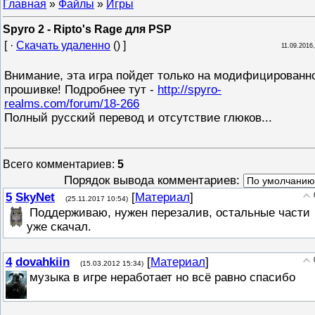
Главная
»
Файлы
»
Игры
Spyro 2 - Ripto's Rage для PSP
[ ·
Скачать удаленно
() ]
11.09.2016,
Внимание, эта игра пойдет только на модифицированн
прошивке! Подробнее тут -
http://spyro-
realms.com/forum/18-266
Полный русский перевод и отсутствие глюков...
Всего комментариев
:
5
Порядок вывода комментариев:
5
SkyNet
[
Материал
]
(25.11.2017 10:54)
Поддерживаю, нужен перезалив, остальные части
уже скачал.
4
dovahkiin
[
Материал
]
(15.03.2012 15:34)
музыка в игре неработает но всё равно спасибо