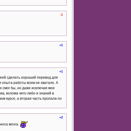
-1
+1
+1
деей сделать хороший перевод для
 и опыта работы всем не хватало. А
ю смог бы, но даже исключая мое
ка, взлома чего-либо и знаний в
ом курсе, а вторая часть пропала по
+2
носа мозга.