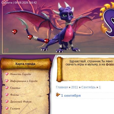
Суббота | 08.08.2026 |16:42
Здравствуй, странник.Ты явно
Карта города
скачать игры и музыку, а на
фору
Новости Города
Информация о Городе
Главная
»
2011
»
Сентябрь
»
1
Статьи
Файлы
1 cентября
Драконий Форум
Галерея