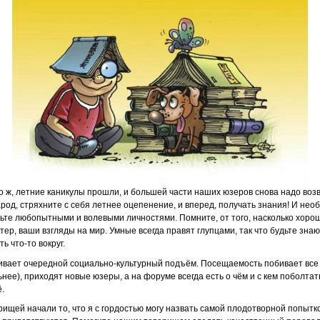
о ж, летние каникулы прошли, и большей части наших юзеров снова надо воз
 народ, стряхните с себя летнее оцепенение, и вперед, получать знания! И нео
ьте любопытными и волевыми личностями. Помните, от того, насколько хоро
ер, ваши взгляды на мир. Умные всегда правят глупцами, так что будьте зна
ь что-то вокруг.
живает очередной социально-культурный подъём. Посещаемость побивает все 
ьнее), приходят новые юзеры, а на форуме всегда есть о чём и с кем поболта
.
рищей начали то, что я с гордостью могу назвать самой плодотворной попыт