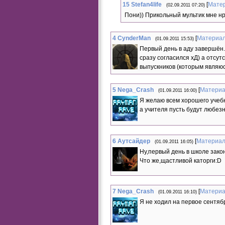
Moby - Love Of String
15
Stefan4life
[
Мате
(02.09.2011 07:20)
Sum 41 - In too deep
Scooter - How Much Is the Fish
Пони)) Прикольный мультик мне н
Three Days Grace - Animal I Have
Become
C+C Music Factory - Gonna Make You
Sweat
4
CynderMan
[
Материа
(01.09.2011 15:53)
Samsas Traum - Hirte Der Meere
Первый день в аду завершён. 
Sabaton - Panzerkampf
Lenka - Everything at Once
сразу согласился хД) а отсу
Hugh Laurie – You Don't Know My Mind
выпускников (которым являюс
5
Nega_Crash
[
Матери
(01.09.2011 16:00)
Я желаю всем хорошего учебн
а учителя пусть будут любез
6
Аутсайдер
[
Материа
(01.09.2011 16:05)
Ну,первый день в школе закон
Что же,щастливой каторги:D
7
Nega_Crash
[
Матери
(01.09.2011 16:10)
Я не ходил на первое сентябр