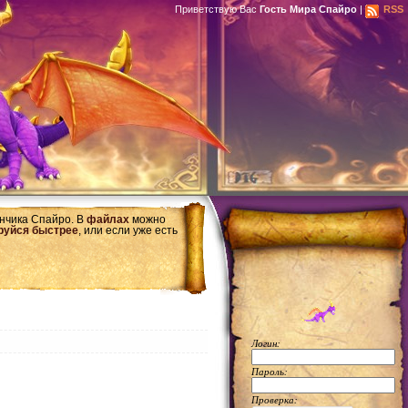
Приветствую Вас
Гость Мира Спайро
|
RSS
ончика Спайро. В
файлах
можно
руйся быстрее
, или если уже есть
Логин:
Пароль:
Проверка: