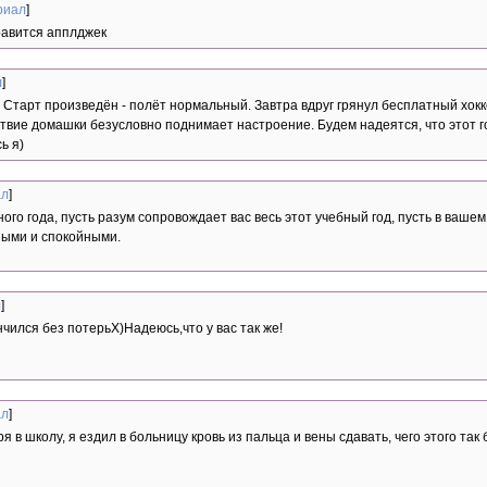
риал
]
равится апплджек
л
]
Старт произведён - полёт нормальный. Завтра вдруг грянул бесплатный хоккей
тствие домашки безусловно поднимает настроение. Будем надеятся, что этот 
ь я)
ал
]
ого года, пусть разум сопровождает вас весь этот учебный год, пусть в ваше
ными и спокойными.
л
]
чился без потерьХ)Надеюсь,что у вас так же!
ал
]
я в школу, я ездил в больницу кровь из пальца и вены сдавать, чего этого так