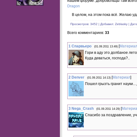
нашем форуме. Добровольцы там всего
Spyro 2 - Skelos Badlands
Spyro 2 - Crystal Glacier
Dragon
Spyro 2 - Crystal Glacier2
Spyro 2 - Breeze Harbor
В целом, на этом пока всё. Желаю уда
Spyro 2 - Trolley Trouble
Spyro 2 - Zephyr
Spyro 2 - Scorch
Просмотров: 3452 | Добавил: Zeblasky | Дат
Spyro 2 - Shady Oasis
Spyro 2 - Fracture Hills
Всего комментариев
:
33
Spyro 2 - Magma Cone
Spyro 2 - Mystic Marsh
Spyro 2 - Cloud Temples
1
Спарвьеро
[
Материа
Spyro 2 - Agent Zero
(01.09.2011 13:49)
Spyro 2 - Robotica Farms
Гори в аду это долбаное лето!
Spyro 2 - Metropolis
Spyro 2 - Dragon Shores
Куда деваться, господа?..
Spyro 2 - Credits
StD-8bit Ending
StD-8bit Title
StD-8bit Dark Hollow
StD-8bit Beast Masters
2
Denver
[
Материал
]
(01.09.2011 14:13)
StD-8bit Tree Tops
Skylanders Main Theme
Пошел грызть гранит науки..
Skylanders — Crawling Crypt
Skylanders Cadaverous Crypt
Skylanders — Creepy Citadel
Skylanders — Ancient Sewers
Skylanders — Cube_Dungeon
Skylanders — Lava Lakes Railway
3
Nega_Crash
[
Матери
Skylanders — Crystal Eye Castle
(01.09.2011 14:29)
Skylanders — Lair of Kaos
Спасибо за поздравление, уч
Skylanders — Arkeyan Armory
StD — Dry Canyon
Laservega — Dragon Realms
TLoS: New Beginning
John Cage - Sonata II
Italobrothers - Radio Hardcore