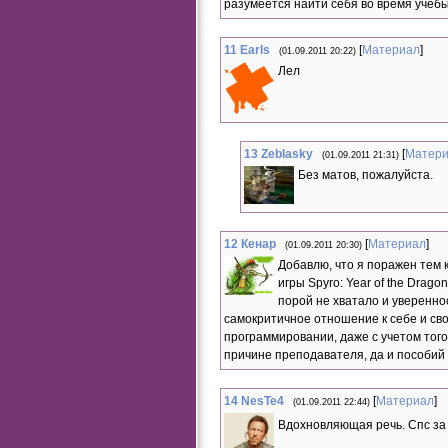
разумеется найти себя во время учебы
11
Earls
[
Материал
]
(01.09.2011 20:22)
Лел
13
Zeblasky
[
Матер
(01.09.2011 21:31)
Без матов, пожалуйста.
12
Кенар
[
Материал
]
(01.09.2011 20:30)
Добавлю, что я поражен тем 
игры Spyro: Year of the Drag
порой не хватало и уверенно
самокритичное отношение к себе и сво
программировании, даже с учетом того 
причине преподавателя, да и пособий у
14
NesTe4
[
Материал
]
(01.09.2011 22:44)
Вдохновляющая речь. Спс за 