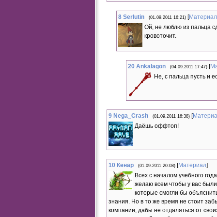
8
Serlutin
[
Материал
(01.09.2011 16:21)
Ой, не люблю из пальца с
кровоточит.
20
Ankalagon
[
М
(04.09.2011 17:47)
Не, с пальца пусть и е
9
Nega_Crash
[
Матери
(01.09.2011 16:38)
Даёшь оффтоп!
10
Кенар
[
Материал
]
(01.09.2011 20:08)
Всех с началом учебного год
желаю всем чтобы у вас были
которые смогли бы объяснить
знания. Но в то же время не стоит за
компании, дабы не отдаляться от свои