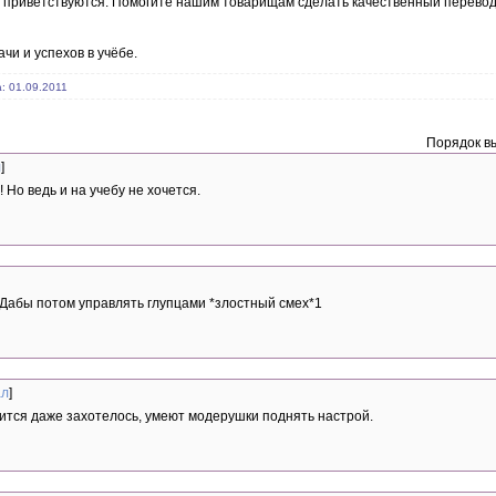
 приветствуются. Помогите нашим товарищам сделать качественный перевод 
чи и успехов в учёбе.
а: 01.09.2011
Порядок в
л
]
 Но ведь и на учебу не хочется.
. Дабы потом управлять глупцами *злостный смех*1
ал
]
ится даже захотелось, умеют модерушки поднять настрой.