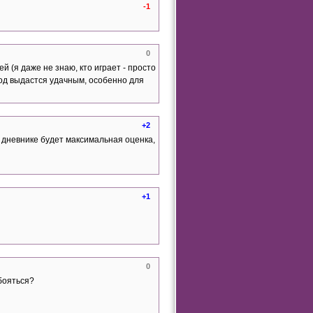
-1
0
 (я даже не знаю, кто играет - просто
год выдастся удачным, особенно для
+2
м дневнике будет максимальная оценка,
+1
0
 бояться?