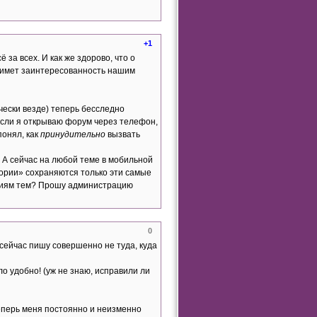
+1
ё за всех. И как же здорово, что о
днимет заинтересованность нашим
ически везде) теперь бесследно
Если я открываю форум через телефон,
понял, как
принудительно
вызвать
 А сейчас на любой теме в мобильной
тории» сохраняются только эти самые
ваниям тем? Прошу администрацию
0
сейчас пишу совершенно не туда, куда
о удобно! (уж не знаю, исправили ли
еперь меня постоянно и неизменно