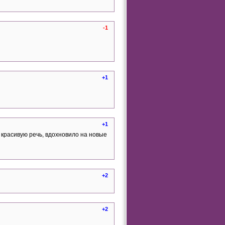
-1
+1
+1
а красивую речь, вдохновило на новые
+2
+2