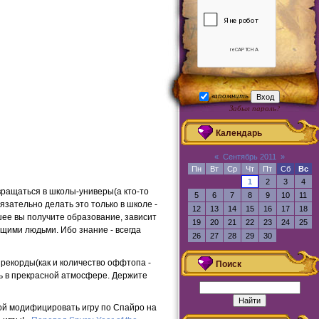
запомнить
Забыл пароль?
Регистрация
Календарь
«
Сентябрь 2011
»
Пн
Вт
Ср
Чт
Пт
Сб
Вс
1
2
3
4
вращаться в школы-универы(а кто-то
5
6
7
8
9
10
11
бязательно делать это только в школе -
12
13
14
15
16
17
18
шее вы получите образование, зависит
19
20
21
22
23
24
25
ющими людьми. Ибо знание - всегда
26
27
28
29
30
рекорды(как и количество оффтопа -
Поиск
ть в прекрасной атмосфере. Держите
кой модифицировать игру по Спайро на