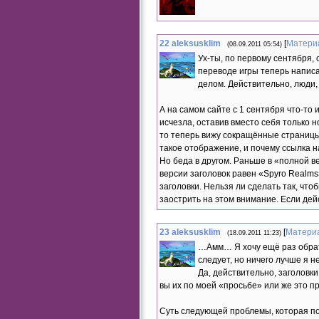
22
aleksusklim
[
Матери
(08.09.2011 05:54)
Ух-ты, по первому сентября,
переводе игры теперь написа
делом. Действительно, люди,
А на самом сайте с 1 сентября что-то 
исчезла, оставив вместо себя только 
то теперь вижу сокращённые страницы,
такое отображение, и почему ссылка н
Но беда в другом. Раньше в «полной в
версии заголовок равен «Spyro Realms
заголовки. Нельзя ли сделать так, чт
заострить на этом внимание. Если дей
23
aleksusklim
[
Матери
(18.09.2011 11:23)
…Амм… Я хочу ещё раз обрат
следует, но ничего лучше я н
Да, действительно, заголовки
вы их по моей «просьбе» или же это пр
Суть следующей проблемы, которая п