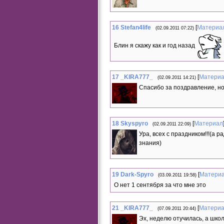
16
Stefan4life
[
Материа
(02.09.2011 07:22)
Блин я скажу как и год назад
17
_KIRA777_
[
Матери
(02.09.2011 14:21)
Спасибо за поздравление, но
18
Skyspyro
[
Материал
(02.09.2011 22:09)
Ура, всех с праздником!!!(а 
знания)
19
Dark-Spyro
[
Матери
(03.09.2011 19:58)
О нет 1 сентября за что мне это
21
_KIRA777_
[
Матери
(07.09.2011 20:44)
Эх, неделю отучилась, а шко