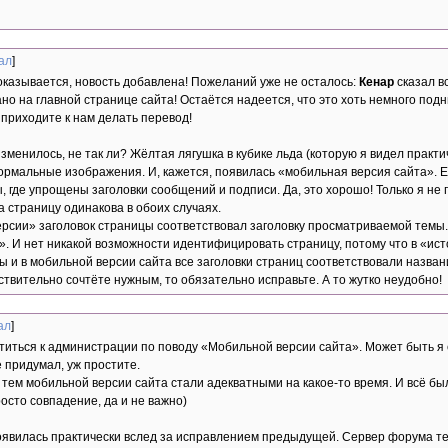
ал
]
 оказывается, новость добавлена! Пожеланий уже не осталось:
Кенар
сказал вс
но на главной странице сайта! Остаётся надеется, что это хоть немного по
 приходите к нам делать перевод!
изменилось, не так ли? Жёлтая лягушка в кубике льда (которую я видел практ
нормальные изображения. И, кажется, появилась «мобильная версия сайта». 
 где упрощены заголовки сообщений и подписи. Да, это хорошо! Только я не 
а страницу одинакова в обоих случаях.
ерсии» заголовок страницы соответствовал заголовку просматриваемой темы.
». И нет никакой возможности идентифицировать страницу, потому что в «ис
обы и в мобильной версии сайта все заголовки страниц соответствовали наз
ствительно сочтёте нужным, то обязательно исправьте. А то жутко неудобно!
ал
]
иться к администрации по поводу «Мобильной версии сайта». Может быть я 
е придумал, уж простите.
 тем мобильной версии сайта стали адекватными на какое-то время. И всё был
осто совпадение, да и не важно)
оявилась практически вслед за исправлением предыдущей. Сервер форума т