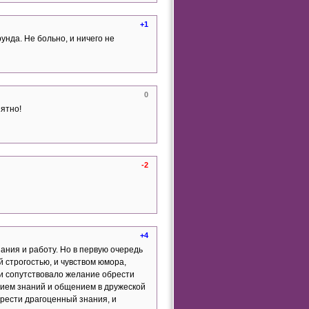
+1
унда. Не больно, и ничего не
0
иятно!
-2
+4
ания и работу. Но в первую очередь
 строгостью, и чувством юмора,
 и сопутствовало желание обрести
ением знаний и общением в дружеской
брести драгоценный знания, и