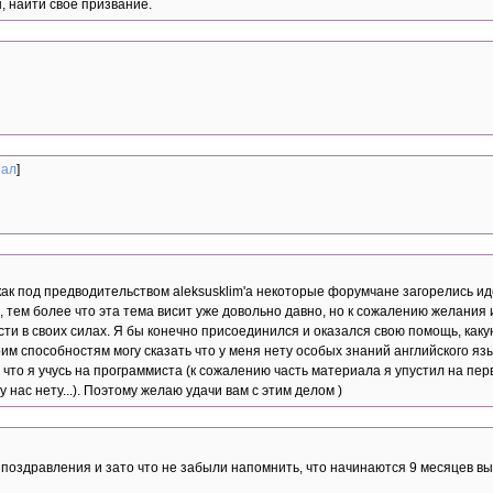
, найти свое призвание.
иал
]
как под предводительством aleksusklim'а некоторые форумчане загорелись и
on, тем более что эта тема висит уже довольно давно, но к сожалению желания
сти в своих силах. Я бы конечно присоединился и оказался свою помощь, каку
им способностям могу сказать что у меня нету особых знаний английского язы
что я учусь на программиста (к сожалению часть материала я упустил на перв
 нас нету...). Поэтому желаю удачи вам с этим делом )
поздравления и зато что не забыли напомнить, что начинаются 9 месяцев вы