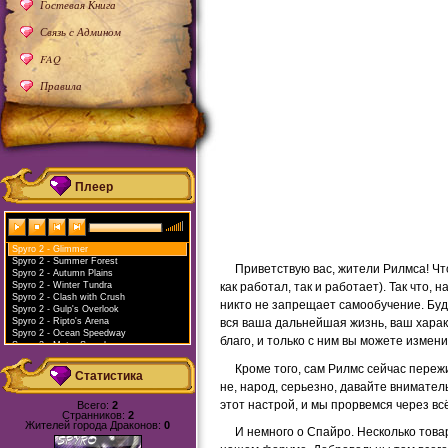
Гостевая Книга
Связь с Админом
FAQ
Правила
Плеер
Spyro 2 - Glimmer
Spyro 2 - Summer Forest
Приветствую вас, жители Рилмса! Чт
Spyro 2 - Autumn Plains
Spyro 2 - Winter Tundra
как работал, так и работает). Так что,
Spyro 2 - Clash with Crush
никто не запрещает самообучение. Буд
Spyro 2 - Gulp's Overlook
Spyro 2 - Ripto's Arena
вся ваша дальнейшая жизнь, ваш характ
Spyro 2 - Ocean Speedway
благо, и только с ним вы можете изменит
Spyro 2 - Metro Speedway
Spyro 2 - Icy Speedway
Кроме того, сам Рилмс сейчас пере
Spyro 2 - Canyon Speedway
Статистика
Spyro 2 - Idol Springs
не, народ, серьезно, давайте внимател
Spyro 2 - Colossus
этот настрой, и мы прорвемся через всё
Всего:
2
Spyro 2 - Hockey
Странников:
2
Spyro 2 - Hurricos
Жителей города Драконов:
0
Spyro 2 - Sunny Beach
И немного о Спайро. Несколько това
Spyro 2 - Aquaria Towers