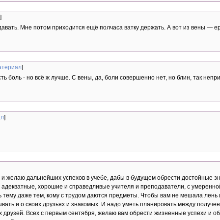
]
давать. Мне потом приходится ещё полчаса ватку держать. А вот из вены — ер
атериал
]
сть боль - но всё ж лучше. С вены, да, боли совершенно нет, но блин, так непр
ал
]
а и желаю дальнейших успехов в учебе, дабы в будущем обрести достойные зн
 адекватные, хорошие и справедливые учителя и преподаватели, с умеренной
 тему даже тем, кому с трудом даются предметы. Чтобы вам не мешала лень
бывать и о своих друзьях и знакомых. И надо уметь планировать между получ
х друзей. Всех с первым сентября, желаю вам обрести жизненные успехи и о