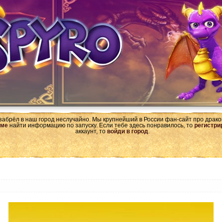
 забрёл в наш город неслучайно. Мы крупнейший в России фан-сайт про драк
ме
найти информацию по запуску. Если тебе здесь понравилось, то
регистри
аккаунт, то
войди в город
.