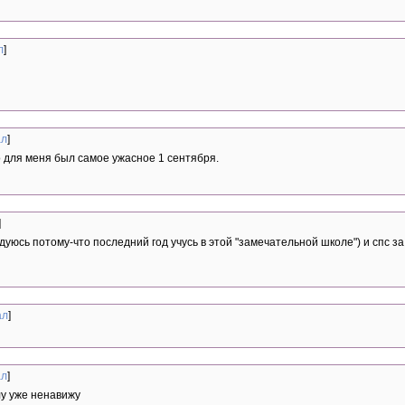
л
]
ал
]
 для меня был самое ужасное 1 сентября.
]
радуюсь потому-что последний год учусь в этой "замечательной школе") и спс з
ал
]
ал
]
лу уже ненавижу