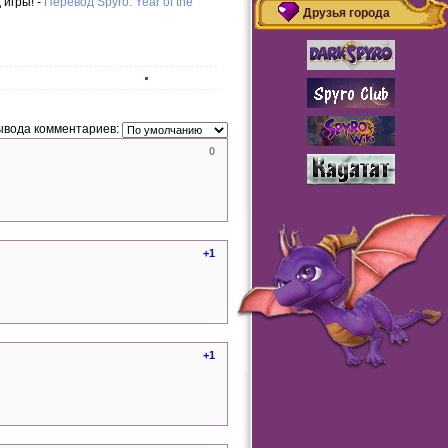
игры! -
Перевод Spyro: Year of the
Друзья города
ывода комментариев:
0
+1
+1