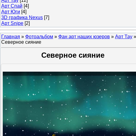
Арт Тау
[12]
Арт Спай
[4]
Арт Юги
[4]
3D графика Nexus
[7]
Арт Snipe
[2]
Главная
»
Фотоальбом
»
Фан арт наших юзеров
»
Арт Тау
Северное сияние
Северное сияние