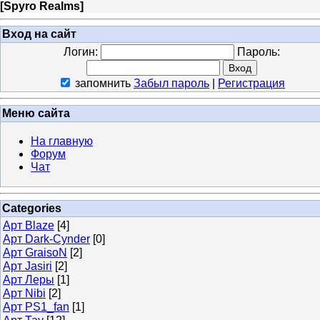
[
Spyro Realms
]
Вход на сайт
Логин:
Пароль:
запомнить
Забыл пароль
|
Регистрация
Меню сайта
На главную
Форум
Чат
Categories
Арт Blaze
[4]
Арт Dark-Cynder
[0]
Арт GraisoN
[2]
Арт Jasiri
[2]
Арт Леры
[1]
Арт Nibi
[2]
Арт PS1_fan
[1]