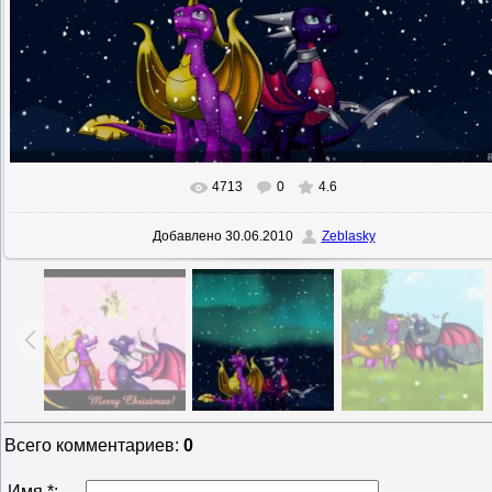
4713
0
4.6
В реальном размере
1056x822
/ 610.6Kb
Добавлено
30.06.2010
Zeblasky
Всего комментариев
:
0
Имя *: