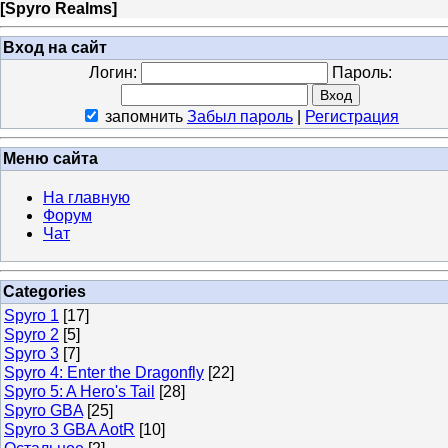
[
Spyro Realms
]
Вход на сайт
Логин:
Пароль:
запомнить
Забыл пароль
|
Регистрация
Меню сайта
На главную
Форум
Чат
Categories
Spyro 1
[17]
Spyro 2
[5]
Spyro 3
[7]
Spyro 4: Enter the Dragonfly
[22]
Spyro 5: A Hero's Tail
[28]
Spyro GBA
[25]
Spyro 3 GBA AotR
[10]