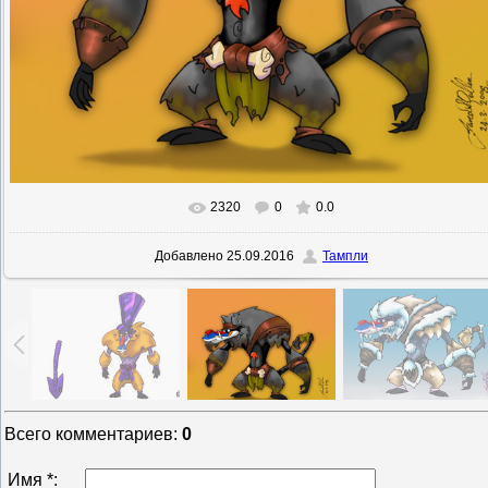
2320
0
0.0
В реальном размере
800x691
/ 189.6Kb
Добавлено
25.09.2016
Тампли
Всего комментариев
:
0
Имя *: