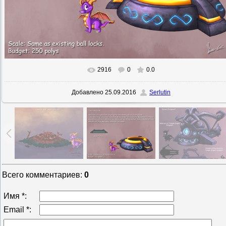
2916
0
0.0
В реальном размере
1600x1200
/ 403.1Kb
Добавлено
25.09.2016
Serlutin
Всего комментариев
:
0
Имя *:
Email *: