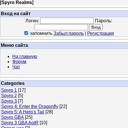
[
Spyro Realms
]
Вход на сайт
Логин:
Пароль:
запомнить
Забыл пароль
|
Регистрация
Меню сайта
На главную
Форум
Чат
Categories
Spyro 1
[17]
Spyro 2
[5]
Spyro 3
[7]
Spyro 4: Enter the Dragonfly
[22]
Spyro 5: A Hero's Tail
[28]
Spyro GBA
[25]
Spyro 3 GBA AotR
[10]