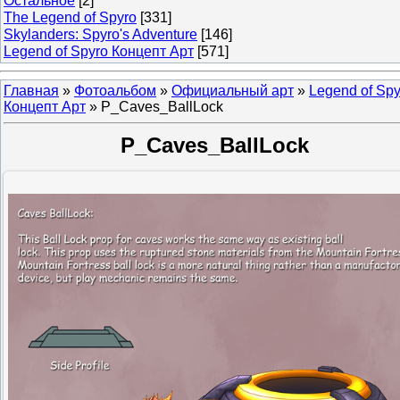
Остальное
[2]
The Legend of Spyro
[331]
Skylanders: Spyro's Adventure
[146]
Legend of Spyro Концепт Арт
[571]
Главная
»
Фотоальбом
»
Официальный арт
»
Legend of Spy
Концепт Арт
» P_Caves_BallLock
P_Caves_BallLock