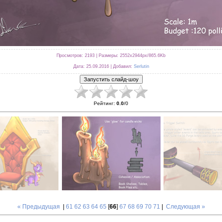
Просмотров
: 2193 |
Размеры
: 2552x2944px/865.6Kb
Дата
: 25.09.2016 |
Добавил
:
Serlutin
Рейтинг
:
0.0
/
0
« Предыдущая
|
61
62
63
64
65
[
66
]
67
68
69
70
71
|
Следующая »