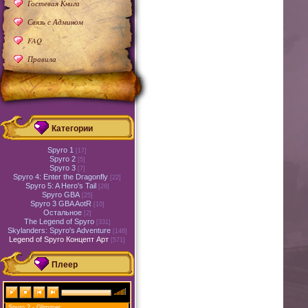
Гостевая Книга
Связь с Админом
FAQ
Правила
Категории
Spyro 1
[17]
Spyro 2
[5]
Spyro 3
[7]
Spyro 4: Enter the Dragonfly
[22]
Spyro 5: A Hero's Tail
[28]
Spyro GBA
[25]
Spyro 3 GBA AotR
[10]
Остальное
[2]
The Legend of Spyro
[331]
Skylanders: Spyro's Adventure
[146]
Legend of Spyro Концепт Арт
[571]
Плеер
Spyro 2 - Glimmer