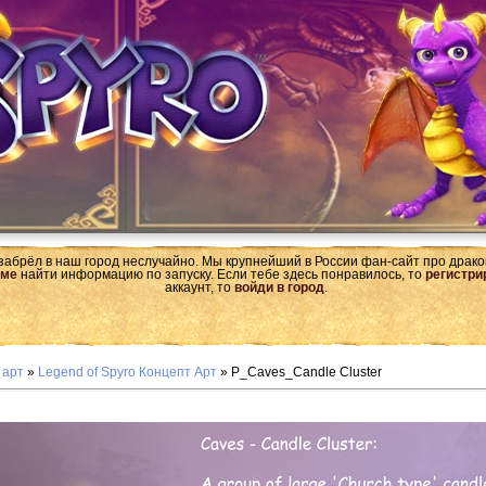
 забрёл в наш город неслучайно. Мы крупнейший в России фан-сайт про драк
ме
найти информацию по запуску. Если тебе здесь понравилось, то
регистри
аккаунт, то
войди в город
.
 арт
»
Legend of Spyro Концепт Арт
» P_Caves_Candle Cluster