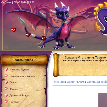
Суббота | 08.08.2026 |15:32
Здравствуй, странник.Ты явно
Карта города
скачать игры и музыку, а на
фору
Новости Города
Информация о Городе
Главная
»
Фотоальбом
»
Официальный
Статьи
Файлы
Драконий Форум
Галерея