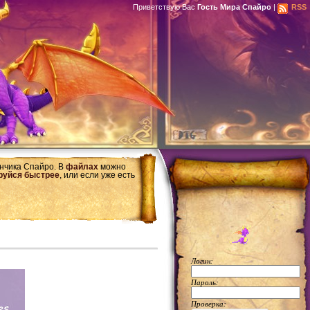
Приветствую Вас
Гость Мира Спайро
|
RSS
ончика Спайро. В
файлах
можно
руйся быстрее
, или если уже есть
Логин:
Пароль:
Проверка: