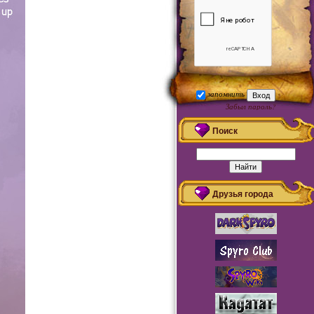
запомнить
Забыл пароль?
Регистрация
Поиск
Друзья города