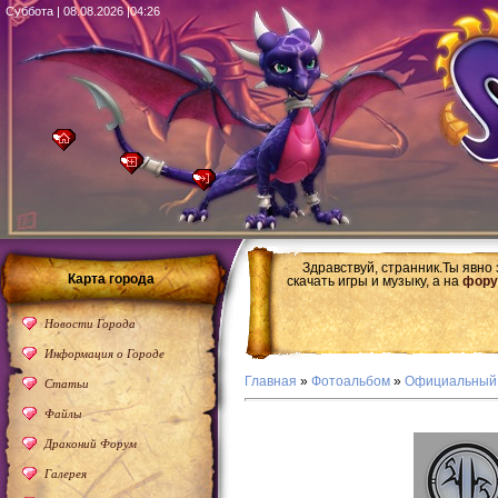
Суббота | 08.08.2026 |04:26
Здравствуй, странник.Ты явно
Карта города
скачать игры и музыку, а на
фору
Новости Города
Информация о Городе
Главная
»
Фотоальбом
»
Официальный
Статьи
Файлы
Драконий Форум
Галерея