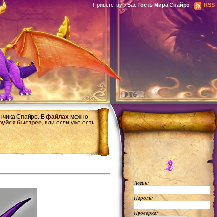
Приветствую Вас
Гость Мира Спайро
|
RSS
ончика Спайро. В
файлах
можно
руйся быстрее
, или если уже есть
Логин:
Пароль:
Проверка: