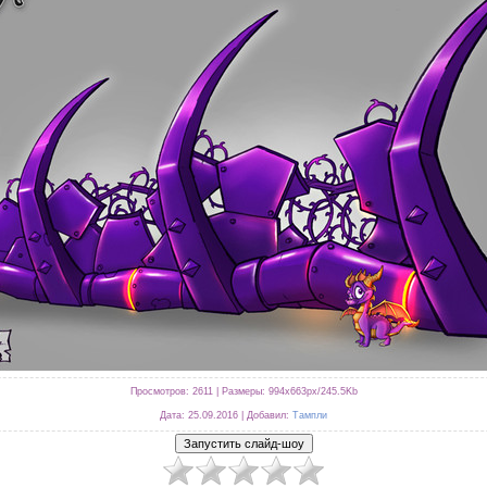
Просмотров
: 2611 |
Размеры
: 994x663px/245.5Kb
Дата
: 25.09.2016 |
Добавил
:
Тампли