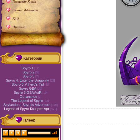
Гостевая Книга
Связь с Админом
FAQ
Правила
Категории
Spyro 1
[17]
Spyro 2
[5]
Spyro 3
[7]
Spyro 4: Enter the Dragonfly
[22]
Spyro 5: A Hero's Tail
[28]
Spyro GBA
[25]
Spyro 3 GBA AotR
[10]
Остальное
[2]
The Legend of Spyro
[331]
Skylanders: Spyro's Adventure
[146]
Legend of Spyro Концепт Арт
[571]
Плеер
Spyro 2 - Glimmer