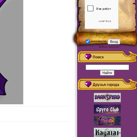
запомнить
Забыл пароль?
Регистрация
Поиск
Друзья города