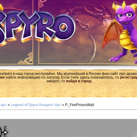
 забрёл в наш город неслучайно. Мы крупнейший в России фан-сайт про драк
ме
найти информацию по запуску. Если тебе здесь понравилось, то
регистри
аккаунт, то
войди в город
.
 арт
»
Legend of Spyro Концепт Арт
» P_FirePrisonWall