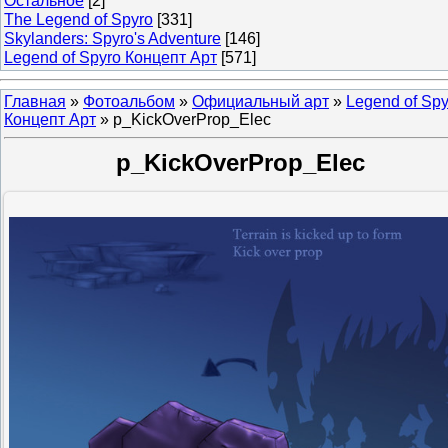
Остальное
[2]
The Legend of Spyro
[331]
Skylanders: Spyro's Adventure
[146]
Legend of Spyro Концепт Арт
[571]
Главная
»
Фотоальбом
»
Официальный арт
»
Legend of Spy
Концепт Арт
» p_KickOverProp_Elec
p_KickOverProp_Elec