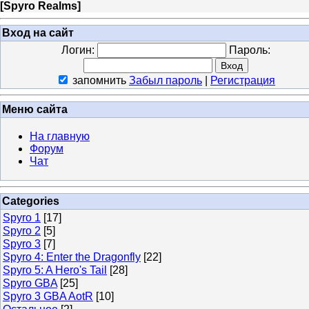
[
Spyro Realms
]
Вход на сайт
Логин:
Пароль:
запомнить
Забыл пароль
|
Регистрация
Меню сайта
На главную
Форум
Чат
Categories
Spyro 1
[17]
Spyro 2
[5]
Spyro 3
[7]
Spyro 4: Enter the Dragonfly
[22]
Spyro 5: A Hero's Tail
[28]
Spyro GBA
[25]
Spyro 3 GBA AotR
[10]