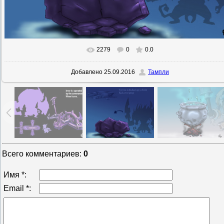
2279
0
0.0
В реальном размере
800x533
/ 103.3Kb
Добавлено
25.09.2016
Тампли
Всего комментариев
:
0
Имя *:
Email *: