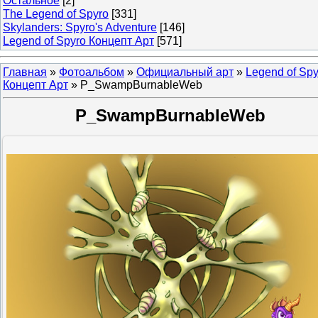
Остальное
[2]
The Legend of Spyro
[331]
Skylanders: Spyro's Adventure
[146]
Legend of Spyro Концепт Арт
[571]
Главная
»
Фотоальбом
»
Официальный арт
»
Legend of Spy
Концепт Арт
» P_SwampBurnableWeb
P_SwampBurnableWeb