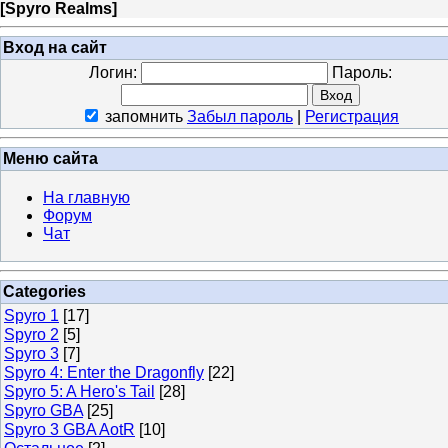
[
Spyro Realms
]
Вход на сайт
Логин:
Пароль:
запомнить
Забыл пароль
|
Регистрация
Меню сайта
На главную
Форум
Чат
Categories
Spyro 1
[17]
Spyro 2
[5]
Spyro 3
[7]
Spyro 4: Enter the Dragonfly
[22]
Spyro 5: A Hero's Tail
[28]
Spyro GBA
[25]
Spyro 3 GBA AotR
[10]