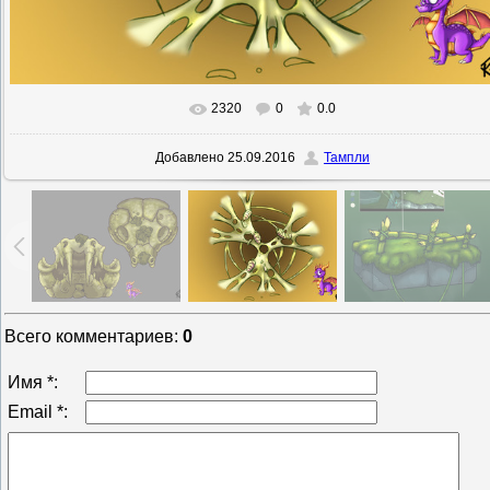
2320
0
0.0
В реальном размере
800x533
/ 189.5Kb
Добавлено
25.09.2016
Тампли
Всего комментариев
:
0
Имя *:
Email *: