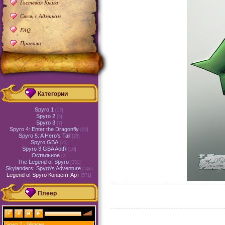
Гостевая Книга
Связь с Админом
FAQ
Правила
Категории
Spyro 1
[17]
Spyro 2
[5]
Spyro 3
[7]
Spyro 4: Enter the Dragonfly
[22]
Spyro 5: A Hero's Tail
[28]
Spyro GBA
[25]
Spyro 3 GBA AotR
[10]
Остальное
[2]
The Legend of Spyro
[331]
Skylanders: Spyro's Adventure
[146]
Legend of Spyro Концепт Арт
[571]
Плеер
Spyro 2 - Glimmer