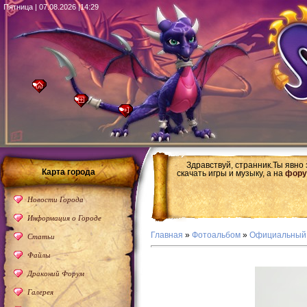
Пятница | 07.08.2026 |14:29
Здравствуй, странник.Ты явно
Карта города
скачать игры и музыку, а на
фору
Новости Города
Информация о Городе
Главная
»
Фотоальбом
»
Официальный
Статьи
Файлы
Драконий Форум
Галерея