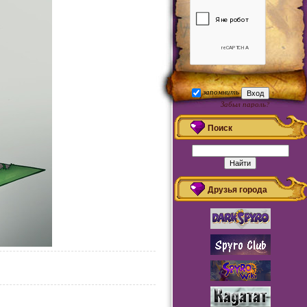
запомнить
Забыл пароль?
Регистрация
Поиск
Друзья города