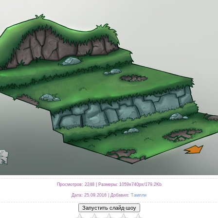
Просмотров
: 2248 |
Размеры
: 1059x740px/179.2Kb
Дата
: 25.09.2016 |
Добавил
:
Тампли