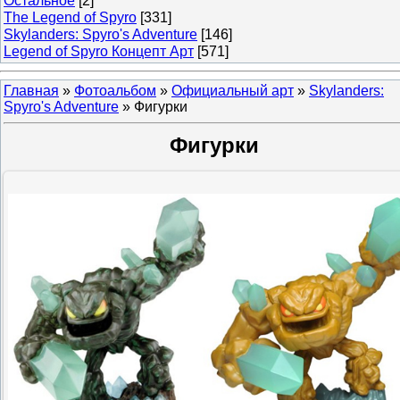
Остальное
[2]
The Legend of Spyro
[331]
Skylanders: Spyro's Adventure
[146]
Legend of Spyro Концепт Арт
[571]
Главная
»
Фотоальбом
»
Официальный арт
»
Skylanders:
Spyro's Adventure
» Фигурки
Фигурки