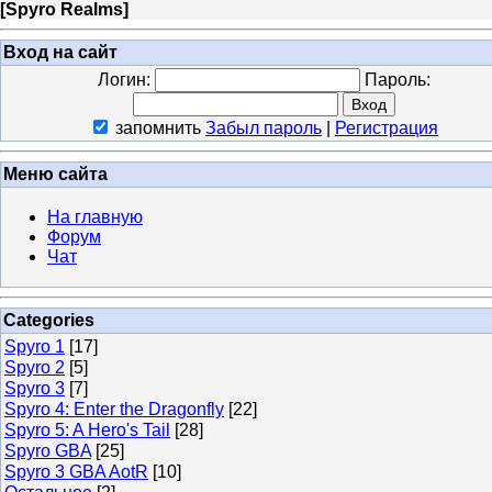
[
Spyro Realms
]
Вход на сайт
Логин:
Пароль:
запомнить
Забыл пароль
|
Регистрация
Меню сайта
На главную
Форум
Чат
Categories
Spyro 1
[17]
Spyro 2
[5]
Spyro 3
[7]
Spyro 4: Enter the Dragonfly
[22]
Spyro 5: A Hero's Tail
[28]
Spyro GBA
[25]
Spyro 3 GBA AotR
[10]