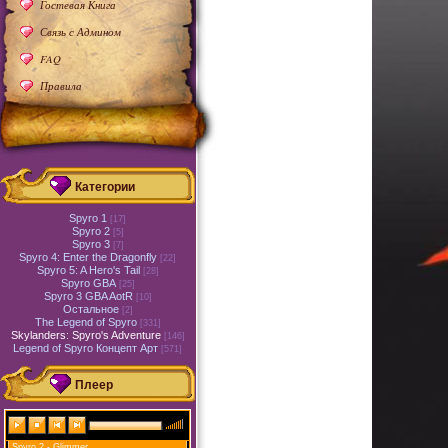
Гостевая Книга
Связь с Админом
FAQ
Правила
Категории
Spyro 1
[17]
Spyro 2
[5]
Spyro 3
[7]
Spyro 4: Enter the Dragonfly
[22]
Spyro 5: A Hero's Tail
[28]
Spyro GBA
[25]
Spyro 3 GBA AotR
[10]
Остальное
[2]
The Legend of Spyro
[331]
Skylanders: Spyro's Adventure
[146]
Legend of Spyro Концепт Арт
[571]
Плеер
Spyro 2 - Glimmer