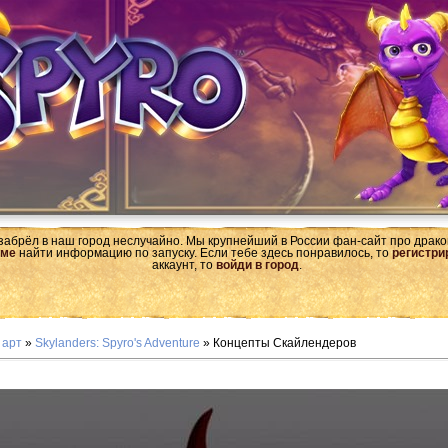
 забрёл в наш город неслучайно. Мы крупнейший в России фан-сайт про драк
ме
найти информацию по запуску. Если тебе здесь понравилось, то
регистри
аккаунт, то
войди в город
.
 арт
»
Skylanders: Spyro's Adventure
» Концепты Скайлендеров