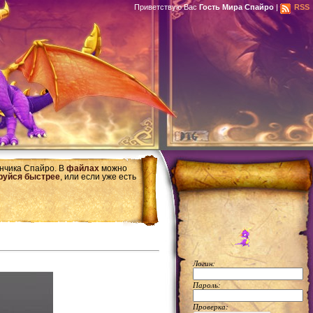
Приветствую Вас
Гость Мира Спайро
|
RSS
ончика Спайро. В
файлах
можно
руйся быстрее
, или если уже есть
Логин:
Пароль:
Проверка: