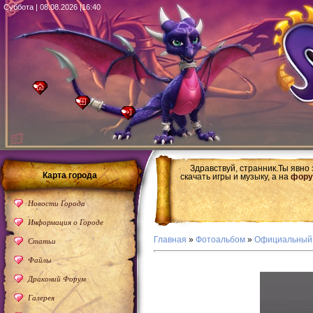
Суббота | 08.08.2026 |16:40
Здравствуй, странник.Ты явно
Карта города
скачать игры и музыку, а на
фору
Новости Города
Информация о Городе
Главная
»
Фотоальбом
»
Официальный
Статьи
Файлы
Драконий Форум
Галерея