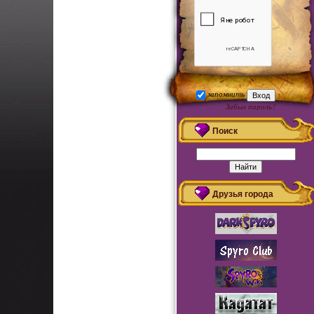
запомнить
Забыл пароль?
Регистрация
Поиск
Друзья города