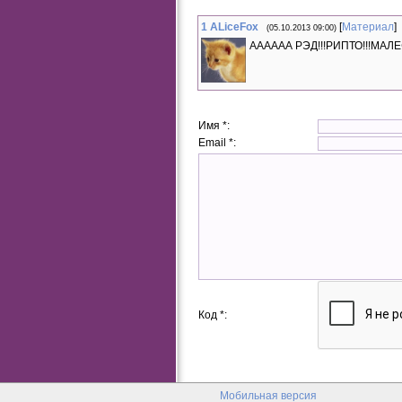
StD-8bit Tree Tops
Skylanders Main Theme
1
ALiceFox
[
Материал
]
Skylanders — Crawling Crypt
(05.10.2013 09:00)
Skylanders Cadaverous Crypt
АААААА РЭД!!!РИПТО!!!МАЛЕФ
Skylanders — Creepy Citadel
Skylanders — Ancient Sewers
Skylanders — Cube_Dungeon
Skylanders — Lava Lakes Railway
Skylanders — Crystal Eye Castle
Skylanders — Lair of Kaos
Skylanders — Arkeyan Armory
Имя *:
StD — Dry Canyon
Laservega — Dragon Realms
Email *:
TLoS: New Beginning
John Cage - Sonata II
Italobrothers - Radio Hardcore
Moby - Love Of String
Sum 41 - In too deep
Scooter - How Much Is the Fish
Three Days Grace - Animal I Have
Become
C+C Music Factory - Gonna Make You
Sweat
Samsas Traum - Hirte Der Meere
Sabaton - Panzerkampf
Lenka - Everything at Once
Hugh Laurie – You Don't Know My Mind
Код *:
Мобильная версия