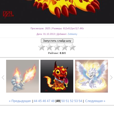
Просмотров
: 2825 |
Размеры
: 612x612px/117.4Kb
Дата
: 01.10.2013 |
Добавил
:
Zeblasky
Рейтинг
:
0.0
/
0
« Предыдущая
|
44
45
46
47
48
[
49
]
50
51
52
53
54
|
Следующая »