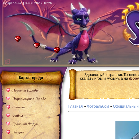
Воскресенье | 09.08.2026 |10:26
Здравствуй, странник.Ты явно
Карта города
скачать игры и музыку, а на
фору
Новости Города
Информация о Городе
Главная
»
Фотоальбом
»
Официальный
Статьи
Файлы
Драконий Форум
Галерея