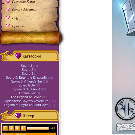
Гостевая Книга
Связь с Админом
FAQ
Правила
Категории
Spyro 1
[17]
Spyro 2
[5]
Spyro 3
[7]
Spyro 4: Enter the Dragonfly
[22]
Spyro 5: A Hero's Tail
[28]
Spyro GBA
[25]
Spyro 3 GBA AotR
[10]
Остальное
[2]
The Legend of Spyro
[331]
Skylanders: Spyro's Adventure
[146]
Legend of Spyro Концепт Арт
[571]
Плеер
Spyro 2 - Glimmer