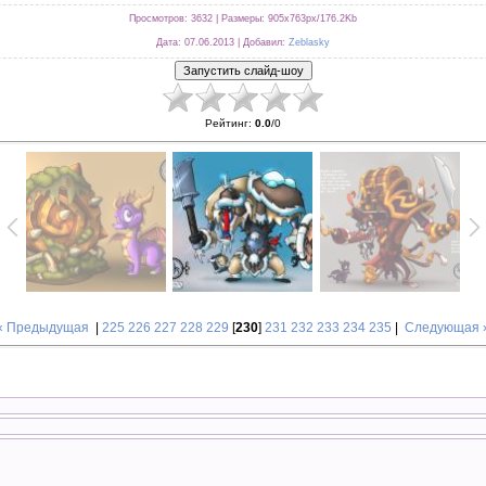
Просмотров
: 3632 |
Размеры
: 905x763px/176.2Kb
Дата
: 07.06.2013 |
Добавил
:
Zeblasky
Рейтинг
:
0.0
/
0
« Предыдущая
|
225
226
227
228
229
[
230
]
231
232
233
234
235
|
Следующая 