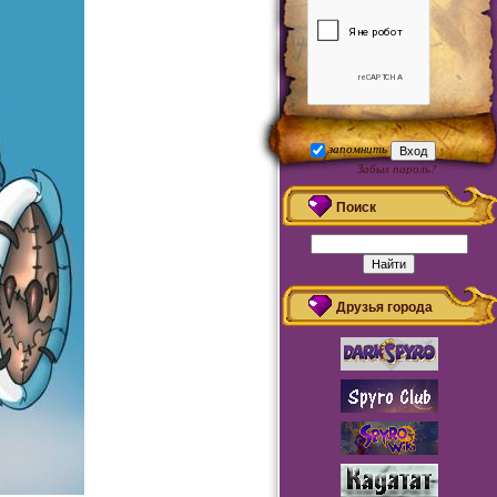
запомнить
Забыл пароль?
Регистрация
Поиск
Друзья города