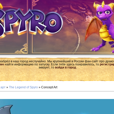
 забрёл в наш город неслучайно. Мы крупнейший в России фан-сайт про драк
ме
найти информацию по запуску. Если тебе здесь понравилось, то
регистри
аккаунт, то
войди в город
.
 арт
»
The Legend of Spyro
» Concept Art