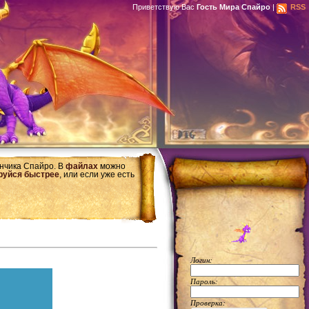
Приветствую Вас
Гость Мира Спайро
|
RSS
ончика Спайро. В
файлах
можно
руйся быстрее
, или если уже есть
Логин:
Пароль:
Проверка: