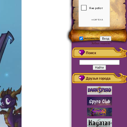
запомнить
Забыл пароль?
Регистрация
Поиск
Друзья города