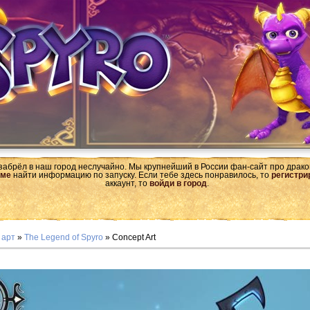
 забрёл в наш город неслучайно. Мы крупнейший в России фан-сайт про драк
ме
найти информацию по запуску. Если тебе здесь понравилось, то
регистри
аккаунт, то
войди в город
.
 арт
»
The Legend of Spyro
» Concept Art