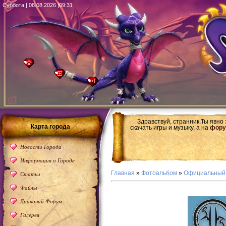
Суббота | 08.08.2026 |09:31
Здравствуй, странник.Ты явно
Карта города
скачать игры и музыку, а на
фору
Новости Города
Информация о Городе
Главная
»
Фотоальбом
»
Официальный
Статьи
Файлы
Драконий Форум
Галерея