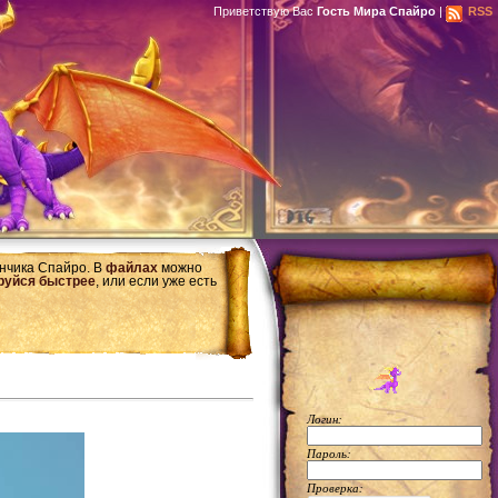
Приветствую Вас
Гость Мира Спайро
|
RSS
ончика Спайро. В
файлах
можно
руйся быстрее
, или если уже есть
Логин:
Пароль:
Проверка: