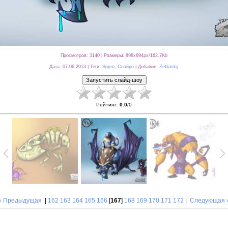
Просмотров
: 3140 |
Размеры
: 898x894px/162.7Kb
Дата
: 07.06.2013 |
Теги
:
Spyro
,
Спайро
|
Добавил
:
Zeblasky
Рейтинг
:
0.0
/
0
« Предыдущая
|
162
163
164
165
166
[
167
]
168
169
170
171
172
|
Следующая 