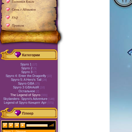
Гостевая Книга
Связь с Админом
FAQ
Правила
Категории
Spyro 1
[17]
Spyro 2
[5]
Spyro 3
[7]
Spyro 4: Enter the Dragonfly
[22]
Spyro 5: A Hero's Tail
[28]
Spyro GBA
[25]
Spyro 3 GBA AotR
[10]
Остальное
[2]
The Legend of Spyro
[331]
Skylanders: Spyro's Adventure
[146]
Legend of Spyro Концепт Арт
[571]
Плеер
Spyro 2 - Glimmer