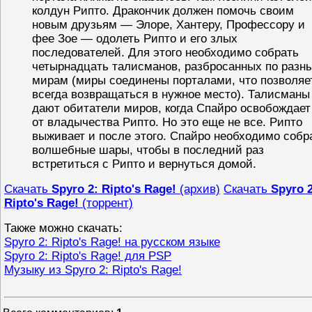
колдун Рипто. Дракончик должен помочь своим
новым друзьям — Элоре, Хантеру, Профессору и
фее Зое — одолеть Рипто и его злых
последователей. Для этого необходимо собрать
четырнадцать талисманов, разбросанных по разн
мирам (миры соединены порталами, что позволяе
всегда возвращаться в нужное место). Талисманы
дают обитатели миров, когда Спайро освобождает
от владычества Рипто. Но это еще не все. Рипто
выживает и после этого. Спайро необходимо собр
волшебные шары, чтобы в последний раз
встретиться с Рипто и вернуться домой.
Cкачать
Spyro 2: Ripto's Rage!
(архив)
Cкачать
Spyro 2
Ripto's Rage!
(торрент)
Также можно скачать:
Spyro 2: Ripto's Rage! на русском языке
Spyro 2: Ripto's Rage! для PSP
Музыку из Spyro 2: Ripto's Rage!