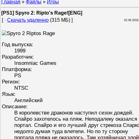
Главная
»
Файлы
»
Игры
[PS1] Spyro 2: Ripto's Rage![ENG]
[ ·
Скачать удаленно
(315 МБ) ]
02.06.2018,
Год выпуска:
1999
Разработчик:
Insomniac Games
Платформа:
PS
Регион:
NTSC
Язык:
Английский
Описание:
В королевстве драконов наступил сезон дождей.
Спайро захотелось на пляж. Неподалеку оказался
портал. Спайро и его лучший друг стрекоза Спарк
недолго думая туда влетели. Но по ту сторону
портала пляжа не оказалось. Там хозяйничал злой