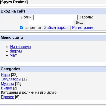
[
Spyro Realms
]
Вход на сайт
Логин:
Пароль:
запомнить
Забыл пароль
|
Регистрация
Меню сайта
На главную
Форум
Чат
Categories
Игры
[32]
Эмуляторы
[12]
Музыка
[11]
Видео
[2]
Катсцены и ролики из игр Spyro
Прочее
[6]